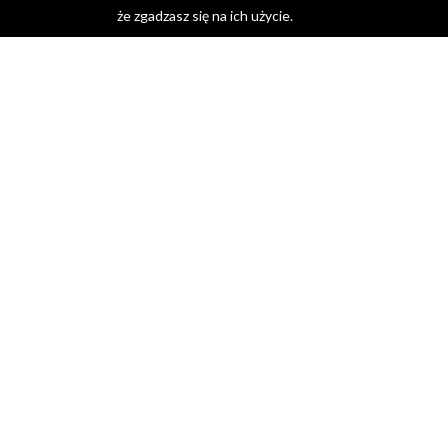
że zgadzasz się na ich użycie.
DENTLANDIA
Blog
Kontakt
Polityka prywatności
Praca
USŁUGI
Usługi profilaktyczne
Leczenie zachowawcze
Leczenie protetyczne
Leczenie kanałowe