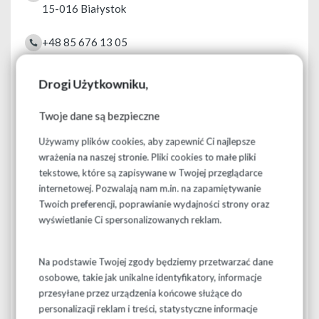
15-016
Białystok
+48 85 676 13 05
+48 602 323 118
Drogi Użytkowniku,
rejestracja@ziemkowskaclinic.pl
Twoje dane są bezpieczne
Godziny otwarcia
Używamy plików cookies, aby zapewnić Ci najlepsze
Poniedziałek - Czwartek
8:00 - 20:00
wrażenia na naszej stronie. Pliki cookies to małe pliki
Piątek
8:00 - 16:00
tekstowe, które są zapisywane w Twojej przeglądarce
Sobota - Niedziela
nieczynne
internetowej. Pozwalają nam m.in. na zapamiętywanie
Twoich preferencji, poprawianie wydajności strony oraz
wyświetlanie Ci spersonalizowanych reklam.
Znajdź nas na mapie
Na podstawie Twojej zgody będziemy przetwarzać dane
osobowe, takie jak unikalne identyfikatory, informacje
przesyłane przez urządzenia końcowe służące do
personalizacji reklam i treści, statystyczne informacje