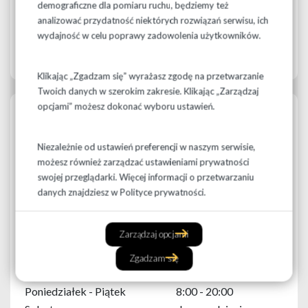
demograficzne dla pomiaru ruchu, będziemy też
analizować przydatność niektórych rozwiązań serwisu, ich
wydajność w celu poprawy zadowolenia użytkowników.
Klikając „Zgadzam się” wyrażasz zgodę na przetwarzanie
Twoich danych w szerokim zakresie. Klikając „Zarządzaj
opcjami” możesz dokonać wyboru ustawień.
Dentlandia
ul. H. Sienkiewicza 79A,
Niezależnie od ustawień preferencji w naszym serwisie,
15-003 Białystok
możesz również zarządzać ustawieniami prywatności
swojej przeglądarki. Więcej informacji o przetwarzaniu
+48 85 676 04 49
danych znajdziesz w
Polityce prywatności.
+48 728 442 486
Zarządzaj opcjami
dentlandiabialystok@gmail.com
Zgadzam się
Godziny otwarcia
Poniedziałek - Piątek
8:00 - 20:00