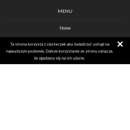
MENU
Home
O gabinecie
Ta strona korzysta z ciasteczek aby świadczyć usługi na
najwyższym poziomie. Dalsze korzystanie ze strony oznacza,
Cennik
że zgadzasz się na ich użycie.
DENTLANDIA
Blog
Kontakt
Polityka prywatności
Praca
USŁUGI