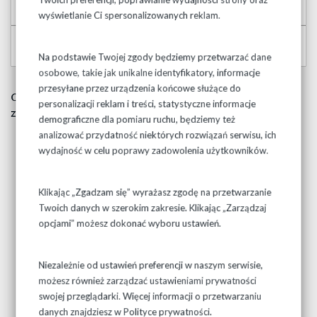
ESTETYCZNA
wyświetlanie Ci spersonalizowanych reklam.
MEDYCYNA ESTETYCZNA
Na podstawie Twojej zgody będziemy przetwarzać dane
osobowe, takie jak unikalne identyfikatory, informacje
przesyłane przez urządzenia końcowe służące do
Cena może ulec zmianie w zależności od stopnia trudności,
personalizacji reklam i treści, statystyczne informacje
zużycia narzędzi oraz długości zabiegu
demograficzne dla pomiaru ruchu, będziemy też
analizować przydatność niektórych rozwiązań serwisu, ich
wydajność w celu poprawy zadowolenia użytkowników.
Klikając „Zgadzam się” wyrażasz zgodę na przetwarzanie
Twoich danych w szerokim zakresie. Klikając „Zarządzaj
opcjami” możesz dokonać wyboru ustawień.
Niezależnie od ustawień preferencji w naszym serwisie,
możesz również zarządzać ustawieniami prywatności
Umów wizytę lub zadzwoń!
swojej przeglądarki. Więcej informacji o przetwarzaniu
danych znajdziesz w
Polityce prywatności.