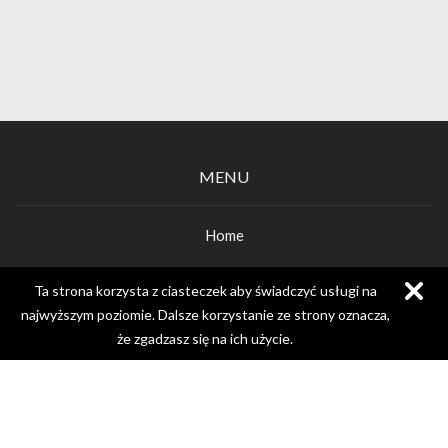
MENU
Home
O gabinecie
Ta strona korzysta z ciasteczek aby świadczyć usługi na
najwyższym poziomie. Dalsze korzystanie ze strony oznacza,
Cennik
że zgadzasz się na ich użycie.
DENTLANDIA
Blog
Kontakt