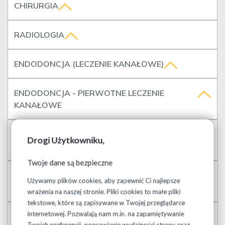
CHIRURGIA
RADIOLOGIA
ENDODONCJA (LECZENIE KANAŁOWE)
ENDODONCJA - PIERWOTNE LECZENIE
KANAŁOWE
ENDODONCJA - POWTÓRNE LECZENIE
Drogi Użytkowniku,
KANAŁOWE
Twoje dane są bezpieczne
ENDODONCJA - SZCZEGÓLNE PRZYPADKI
Używamy plików cookies, aby zapewnić Ci najlepsze
LECZENIA POD MIKROSKOPEM
wrażenia na naszej stronie. Pliki cookies to małe pliki
tekstowe, które są zapisywane w Twojej przeglądarce
internetowej. Pozwalają nam m.in. na zapamiętywanie
STOMATOLOGIA ZACHOWAWCZA I
Twoich preferencji, poprawianie wydajności strony oraz